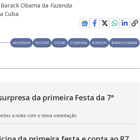
o Barack Obama da
Fazenda
.
a Cuba.
AFAZENDA
RECORD
OSCAR
COMPARA
ROBSON
BARACKOBAMA
surpresa da primeira Festa da 7ª
peões a noite com o tema ostentação
icipa da primeira festa e conta ao R7