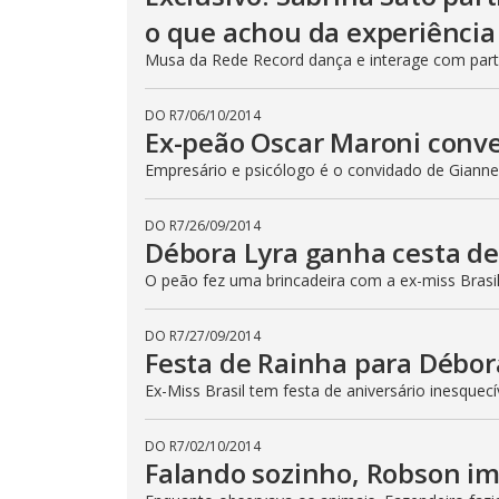
o que achou da experiência
Musa da Rede Record dança e interage com part
DO R7
/
06/10/2014
Ex-peão Oscar Maroni conv
Empresário e psicólogo é o convidado de Gianne 
DO R7
/
26/09/2014
Débora Lyra ganha cesta de
O peão fez uma brincadeira com a ex-miss Brasil
DO R7
/
27/09/2014
Festa de Rainha para Débor
Ex-Miss Brasil tem festa de aniversário inesquec
DO R7
/
02/10/2014
Falando sozinho, Robson im