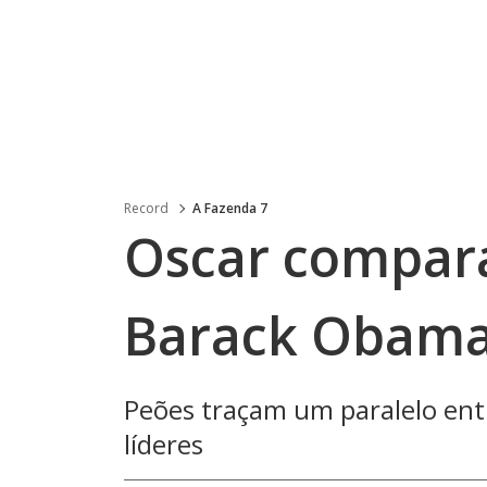
Record
A Fazenda 7
Oscar compar
Barack Obam
Peões traçam um paralelo entr
líderes