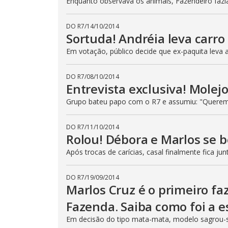
Enquanto observava os animais, Fazendeiro fazi
DO R7
/
14/10/2014
Sortuda! Andréia leva carro
Em votação, público decide que ex-paquita leva
DO R7
/
08/10/2014
Entrevista exclusiva! Molejo
Grupo bateu papo com o R7 e assumiu: "Querem
DO R7
/
11/10/2014
Rolou! Débora e Marlos se 
Após trocas de carícias, casal finalmente fica jun
DO R7
/
19/09/2014
Marlos Cruz é o primeiro fa
Fazenda. Saiba como foi a e
Em decisão do tipo mata-mata, modelo sagrou-