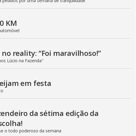
a pedidos por uma semana de tranquilidade
 0 KM
 automóvel
 no reality: “Foi maravilhoso!”
os Lúcio na Fazenda"
beijam em festa
to
zendeiro da sétima edição da
scolha!
se o todo poderoso da semana