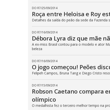
DO R7
/
25/09/2014
Roça entre Heloisa e Roy e
Detalhes da saída do peão da sede da Fazenda
DO R7
/
16/09/2014
Débora Lyra diz que mãe n
A ex-miss Brasil contou para o modelo e ator Ma
beleza
DO R7
/
16/09/2014
O jogo começou! Peões dis
Felipeh Campos, Bruna Tang e Diego Cristo reso
DO R7
/
15/09/2014
Robson Caetano compara e
olímpico
O medalhista fez o terceiro melhor tempo na pr