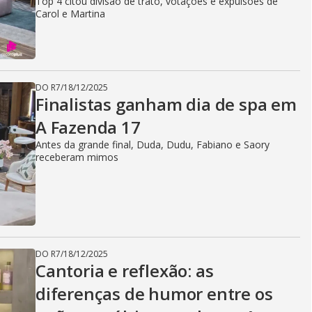
Top 4 citou divisão de trato, votações e expulsões de
Carol e Martina
DO R7
/
18/12/2025
Finalistas ganham dia de spa em
A Fazenda 17
Antes da grande final, Duda, Dudu, Fabiano e Saory
receberam mimos
DO R7
/
18/12/2025
Cantoria e reflexão: as
diferenças de humor entre os