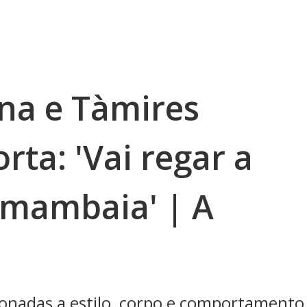
ina e Tàmires
rta: 'Vai regar a
samambaia' | A
ionadas a estilo, corpo e comportamento