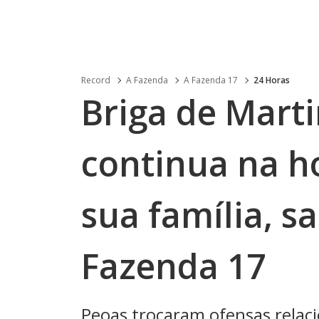
Record
A Fazenda
A Fazenda 17
24 Horas
Briga de Mart
continua na ho
sua família, 
Fazenda 17
Peoas trocaram ofensas relac