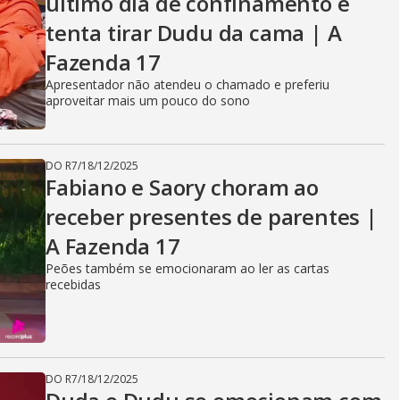
último dia de confinamento e
tenta tirar Dudu da cama | A
Fazenda 17
Apresentador não atendeu o chamado e preferiu
aproveitar mais um pouco do sono
DO R7
/
18/12/2025
Fabiano e Saory choram ao
receber presentes de parentes |
A Fazenda 17
Peões também se emocionaram ao ler as cartas
recebidas
DO R7
/
18/12/2025