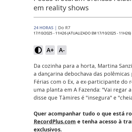
em reality shows
24 HORAS
|
Do R7
17/10/2025 - 11H26
(ATUALIZADO EM
17/10/2025 - 11H26
)
Loaded
:
21.84%
A+
A-
Ativar
Som
Da cozinha para a horta, Martina Sanz
a dançarina debochava das polêmicas 
Férias com o Ex, a ex-participante do 
uma planta em A Fazenda: "Vai regar a
disse que Tàmires é "insegura" e "cheia
Quer acompanhar tudo o que está r
RecordPlus.com
e tenha acesso à tran
exclusivos.