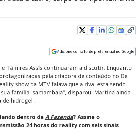
Adicione como fonte preferencial no Google
Velocidade
Opens in new window
i e Tàmires Assîs continuaram a discutir. Enquanto
protagonizadas pela criadora de conteúdo no De
reality show da MTV falava que a rival está sendo
 sua família, samambaia", disparou. Martina ainda
 de hidrogel".
olando dentro de
A Fazenda
? Assine o
smissão 24 horas do reality com seis sinais