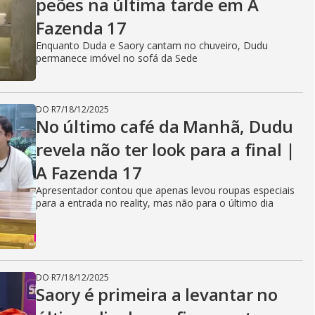
peões na última tarde em A
Fazenda 17
Enquanto Duda e Saory cantam no chuveiro, Dudu
permanece imóvel no sofá da Sede
DO R7
/
18/12/2025
No último café da Manhã, Dudu
revela não ter look para a final |
A Fazenda 17
Apresentador contou que apenas levou roupas especiais
para a entrada no reality, mas não para o último dia
DO R7
/
18/12/2025
Saory é primeira a levantar no