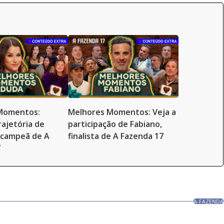
Momentos:
Melhores Momentos: Veja a
rajetória de
participação de Fabiano,
-campeã de A
finalista de A Fazenda 17
7
A-FAZENDA