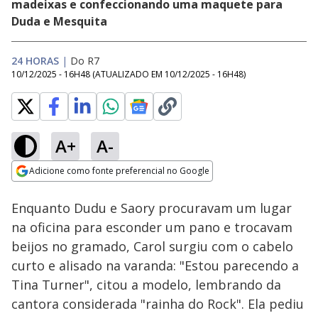
madeixas e confeccionando uma maquete para
Duda e Mesquita
24 HORAS
|
Do R7
10/12/2025 - 16H48
(ATUALIZADO EM
10/12/2025 - 16H48
)
A+
A-
Loaded
:
57.52%
Adicione como fonte preferencial no Google
Ativar
Som
Opens in new window
Melhores Momentos:
Enquanto Dudu e Saory procuravam um lugar
Assista às principais
polêmicas de Saory
na oficina para esconder um pano e trocavam
em A Fazenda 17
beijos no gramado, Carol surgiu com o cabelo
curto e alisado na varanda: "Estou parecendo a
Tina Turner", citou a modelo, lembrando da
cantora considerada "rainha do Rock". Ela pediu