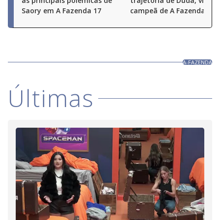
às principais polêmicas de
trajetória de Duda, vice-
Saory em A Fazenda 17
campeã de A Fazenda 17
A-FAZENDA
Últimas