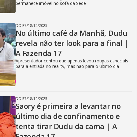
permanece imóvel no sofá da Sede
DO R7
/
18/12/2025
No último café da Manhã, Dudu
revela não ter look para a final |
A Fazenda 17
Apresentador contou que apenas levou roupas especiais
para a entrada no reality, mas não para o último dia
DO R7
/
18/12/2025
Saory é primeira a levantar no
último dia de confinamento e
tenta tirar Dudu da cama | A
Fazenda 17