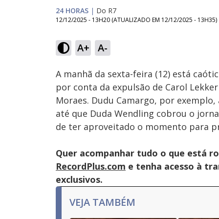
24 HORAS
|
Do R7
12/12/2025 - 13H20
(ATUALIZADO EM
12/12/2025 - 13H35
)
Loaded
:
24.63%
A+
A-
Ativar
Som
A manhã da sexta-feira (12) está caótic
por conta da expulsão de Carol Lekke
Moraes. Dudu Camargo, por exemplo, 
até que Duda Wendling cobrou o jornal
de ter aproveitado o momento para pr
Quer acompanhar tudo o que está r
RecordPlus.com
e tenha acesso à tran
exclusivos.
VEJA TAMBÉM