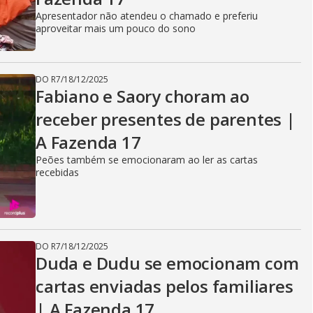
Apresentador não atendeu o chamado e preferiu
aproveitar mais um pouco do sono
DO R7
/
18/12/2025
Fabiano e Saory choram ao
receber presentes de parentes |
A Fazenda 17
Peões também se emocionaram ao ler as cartas
recebidas
DO R7
/
18/12/2025
Duda e Dudu se emocionam com
cartas enviadas pelos familiares
| A Fazenda 17