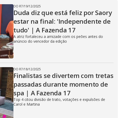
DO R7
/
19/12/2025
Duda diz que está feliz por Saory
estar na final: 'Independente de
tudo' | A Fazenda 17
A atriz fortaleceu a amizade com os peões antes do
anúncio do vencedor da edição
DO R7
/
18/12/2025
Finalistas se divertem com tretas
passadas durante momento de
spa | A Fazenda 17
Top 4 citou divisão de trato, votações e expulsões de
Carol e Martina