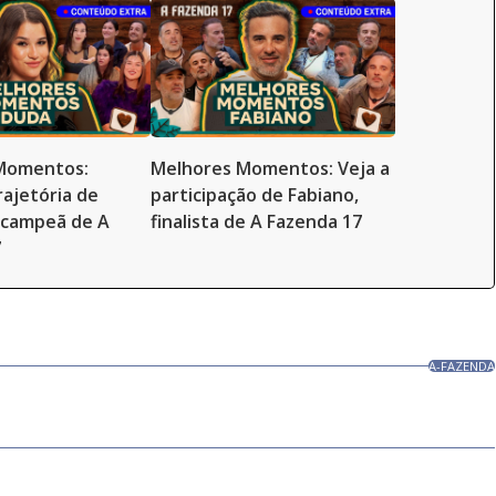
Momentos:
Melhores Momentos: Veja a
rajetória de
participação de Fabiano,
-campeã de A
finalista de A Fazenda 17
7
A-FAZENDA