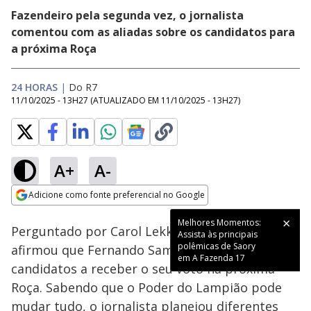
Fazendeiro pela segunda vez, o jornalista
comentou com as aliadas sobre os candidatos para
a próxima Roça
24 HORAS
|
Do R7
11/10/2025 - 13H27
(ATUALIZADO EM
11/10/2025 - 13H27
)
A+
A-
Loaded
:
26.15%
Adicione como fonte preferencial no Google
Ativar
Som
Opens in new window
Melhores Momentos:
Perguntado por Carol Lekker, Dudu Camargo
Assista às principais
polêmicas de Saory
afirmou que Fernando Sampaio era um dos
em A Fazenda 17
candidatos a receber o seu voto na próxima
Roça. Sabendo que o Poder do Lampião pode
mudar tudo, o jornalista planejou diferentes