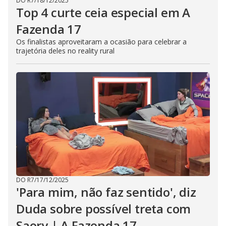
DO R7
/
18/12/2025
Top 4 curte ceia especial em A
Fazenda 17
Os finalistas aproveitaram a ocasião para celebrar a
trajetória deles no reality rural
DO R7
/
17/12/2025
'Para mim, não faz sentido', diz
Duda sobre possível treta com
Saory | A Fazenda 17