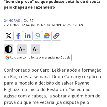
"bom de prova" ou que pudesse vetá-lo da disputa
pelo chapéu de Fazendeiro
24 HORAS
|
Do R7
20/11/2025 - 12H42
(ATUALIZADO EM
20/11/2025 - 12H42
)
A+
A-
Loaded
:
30.38%
Adicione como fonte preferencial no Google
Ativar
Som
Opens in new window
Confrontado por Carol Lekker após a formação
da Roça desta semana, Dudu Camargo explicou
para a modelo a decisão de salvar Rayane
Figliuzzi no início do Resta Um. "Se eu não
agisse com a cabeça, ia sobrar alguém bom de
prova ou que me vetaria [da disputa pelo