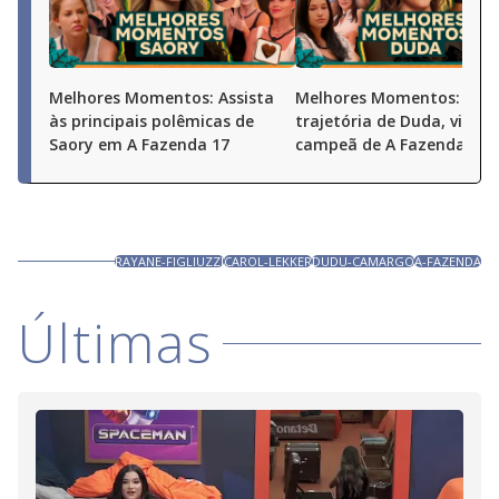
Melhores Momentos: Assista
Melhores Momentos: Conf
às principais polêmicas de
trajetória de Duda, vice-
Saory em A Fazenda 17
campeã de A Fazenda 17
RAYANE-FIGLIUZZI
CAROL-LEKKER
DUDU-CAMARGO
A-FAZENDA
Últimas