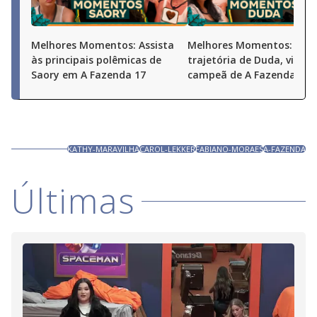
Melhores Momentos: Assista
Melhores Momentos: Conf
às principais polêmicas de
trajetória de Duda, vice-
Saory em A Fazenda 17
campeã de A Fazenda 17
KATHY-MARAVILHA
CAROL-LEKKER
FABIANO-MORAES
A-FAZENDA
Últimas