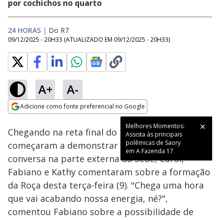
por cochichos no quarto
24 HORAS
|
Do R7
09/12/2025 - 20H33
(ATUALIZADO EM
09/12/2025 - 20H33
)
A+
A-
Loaded
:
41.13%
Adicione como fonte preferencial no Google
Ativar
Som
Opens in new window
Melhores Momentos:
Chegando na reta final do reality, os peões
Assista às principais
polêmicas de Saory
começaram a demonstrar exaustão. Em uma
em A Fazenda 17
conversa na parte externa da Sede, Carol,
Fabiano e Kathy comentaram sobre a formação
da Roça desta terça-feira (9). "Chega uma hora
que vai acabando nossa energia, né?",
comentou Fabiano sobre a possibilidade de