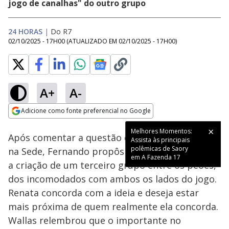
jogo de canalhas" do outro grupo
24 HORAS
|
Do R7
02/10/2025 - 17H00
(ATUALIZADO EM
02/10/2025 - 17H00
)
A+
A-
Loaded
:
79.80%
Adicione como fonte preferencial no Google
Ativar
Som
Opens in new window
Melhores Momentos:
Após comentar a questão da comida escondida
Assista às principais
polêmicas de Saory
na Sede, Fernando propôs para Wallas e Renata
em A Fazenda 17
a criação de um terceiro grupo entre os peões,
dos incomodados com ambos os lados do jogo.
Renata concorda com a ideia e deseja estar
mais próxima de quem realmente ela concorda.
Wallas relembrou que o importante no