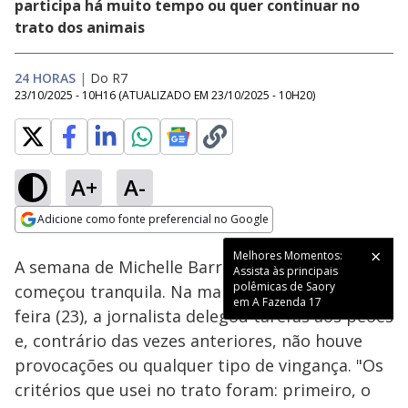
participa há muito tempo ou quer continuar no
trato dos animais
24 HORAS
|
Do R7
23/10/2025 - 10H16
(ATUALIZADO EM
23/10/2025 - 10H20
)
A+
A-
Loaded
:
33.52%
Adicione como fonte preferencial no Google
Ativar
Som
Opens in new window
Melhores Momentos:
A semana de Michelle Barros como Fazendeira
Assista às principais
polêmicas de Saory
começou tranquila. Na manhã desta quinta-
em A Fazenda 17
feira (23), a jornalista delegou tarefas aos peões
e, contrário das vezes anteriores, não houve
provocações ou qualquer tipo de vingança. "Os
critérios que usei no trato foram: primeiro, o