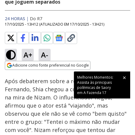
que joguem separados
24 HORAS
|
Do R7
17/10/2025 - 13H12
(ATUALIZADO EM
17/10/2025 - 13H21
)
A+
A-
Loaded
:
62.76%
Adicione como fonte preferencial no Google
Ativar
Som
Opens in new window
Após debaterem sobre a relação do grupo com
Fernando, Shia chegou a conclusão de que está
na mira de Nizam. O influenciador negou,
afirmou que o ator está "viajando", mas
observou que ele não se vê como "bem quisto"
entre o grupo: "Tentei o máximo não mudar
com você". Nizam reforçou que tentou dar