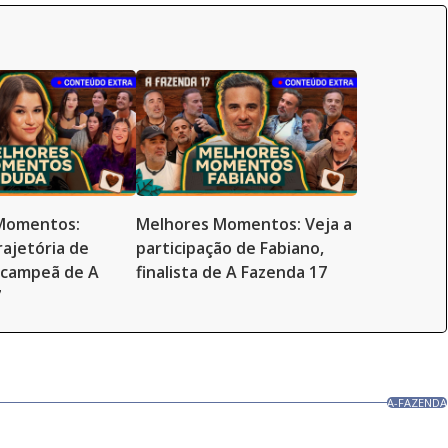
Momentos:
Melhores Momentos: Veja a
rajetória de
participação de Fabiano,
-campeã de A
finalista de A Fazenda 17
7
A-FAZENDA