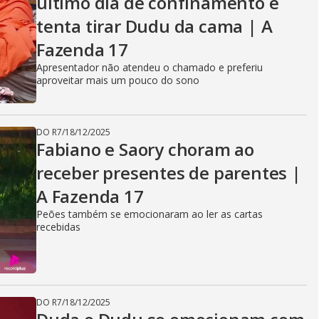
último dia de confinamento e
tenta tirar Dudu da cama | A
Fazenda 17
Apresentador não atendeu o chamado e preferiu
aproveitar mais um pouco do sono
DO R7
/
18/12/2025
Fabiano e Saory choram ao
receber presentes de parentes |
A Fazenda 17
Peões também se emocionaram ao ler as cartas
recebidas
DO R7
/
18/12/2025