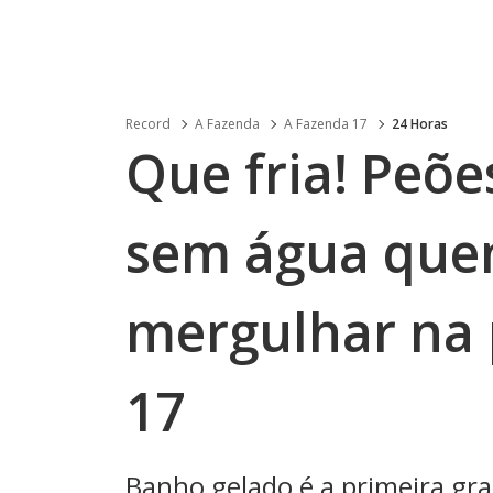
Record
A Fazenda
A Fazenda 17
24 Horas
Que fria! Peõe
sem água que
mergulhar na 
17
Banho gelado é a primeira gr