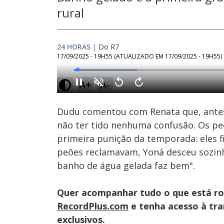
rural
24 HORAS
|
Do R7
17/09/2025 - 19H55
(ATUALIZADO EM
17/09/2025 - 19H55
)
Loaded
:
18.97%
A+
A-
Ativar
Som
Dudu comentou com Renata que, antes d
não ter tido nenhuma confusão. Os peõ
primeira punição da temporada: eles 
peões reclamavam, Yoná desceu sozinh
banho de água gelada faz bem".
Quer acompanhar tudo o que está r
RecordPlus.com
e tenha acesso à tran
exclusivos.