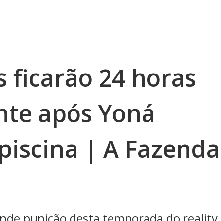
s ficarão 24 horas
nte após Yoná
piscina | A Fazenda
ande punição desta temporada do reality