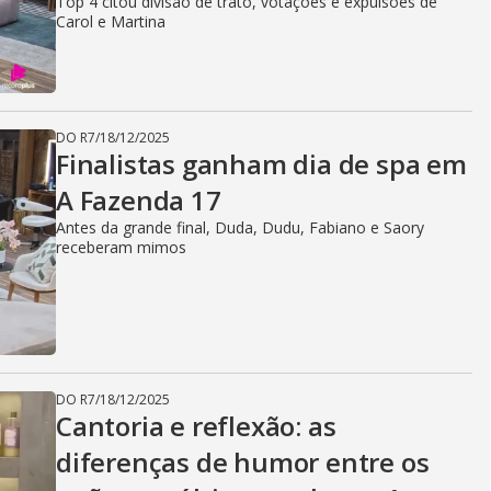
Top 4 citou divisão de trato, votações e expulsões de
Carol e Martina
DO R7
/
18/12/2025
Finalistas ganham dia de spa em
A Fazenda 17
Antes da grande final, Duda, Dudu, Fabiano e Saory
receberam mimos
DO R7
/
18/12/2025
Cantoria e reflexão: as
diferenças de humor entre os