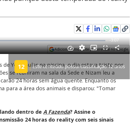
Adicione como fonte preferencial no Google
Velocidade
Opens in new window
e Yoná pular na piscina, o dia estava triste por
12
Este conteúdo possui classificação 12 anos
es se reuniram na sala da Sede e Nizam leu a
ficarão 24 horas sem água quente. Enquanto os
a para a área dos animais e disparou: "Tomar
olando dentro de
A Fazenda
? Assine o
smissão 24 horas do reality com seis sinais