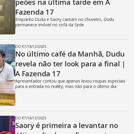
peões na última tarde em A
Fazenda 17
Enquanto Duda e Saory cantam no chuveiro, Dudu
permanece imóvel no sofá da Sede
DO R7
/
18/12/2025
No último café da Manhã, Dudu
revela não ter look para a final |
A Fazenda 17
Apresentador contou que apenas levou roupas especiais
para a entrada no reality, mas não para o último dia
DO R7
/
18/12/2025
Saory é primeira a levantar no