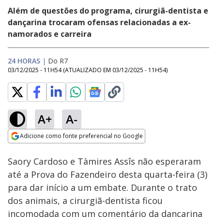
Além de questões do programa, cirurgiã-dentista e
dançarina trocaram ofensas relacionadas a ex-
namorados e carreira
24 HORAS
|
Do R7
03/12/2025 - 11H54
(ATUALIZADO EM
03/12/2025 - 11H54
)
A+
A-
Loaded
:
23.04%
Adicione como fonte preferencial no Google
Ativar
Som
Opens in new window
Saory Cardoso e Tàmires Assîs não esperaram
até a Prova do Fazendeiro desta quarta-feira (3)
para dar início a um embate. Durante o trato
dos animais, a cirurgiã-dentista ficou
incomodada com um comentário da dançarina