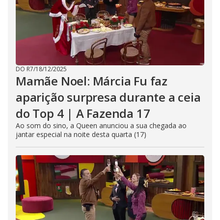
DO R7
/
18/12/2025
Mamãe Noel: Márcia Fu faz
aparição surpresa durante a ceia
do Top 4 | A Fazenda 17
Ao som do sino, a Queen anunciou a sua chegada ao
jantar especial na noite desta quarta (17)