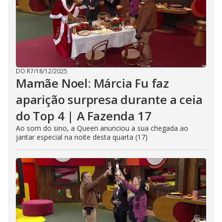
DO R7
/
18/12/2025
Mamãe Noel: Márcia Fu faz
aparição surpresa durante a ceia
do Top 4 | A Fazenda 17
Ao som do sino, a Queen anunciou a sua chegada ao
jantar especial na noite desta quarta (17)