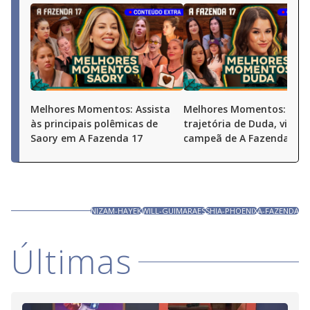
Melhores Momentos: Assista
Melhores Momentos: Conf
às principais polêmicas de
trajetória de Duda, vice-
Saory em A Fazenda 17
campeã de A Fazenda 17
NIZAM-HAYEK
WILL-GUIMARAES
SHIA-PHOENIX
A-FAZENDA
Últimas