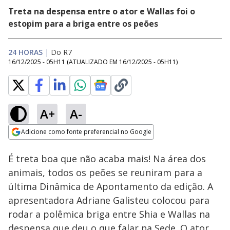
Treta na despensa entre o ator e Wallas foi o
estopim para a briga entre os peões
24 HORAS
|
Do R7
16/12/2025 - 05H11
(ATUALIZADO EM
16/12/2025 - 05H11
)
A+
A-
Loaded
:
7.70%
Adicione como fonte preferencial no Google
Ativar
Som
Opens in new window
É treta boa que não acaba mais! Na área dos
animais, todos os peões se reuniram para a
última Dinâmica de Apontamento da edição. A
apresentadora Adriane Galisteu colocou para
rodar a polêmica briga entre Shia e Wallas na
despensa que deu o que falar na Sede. O ator