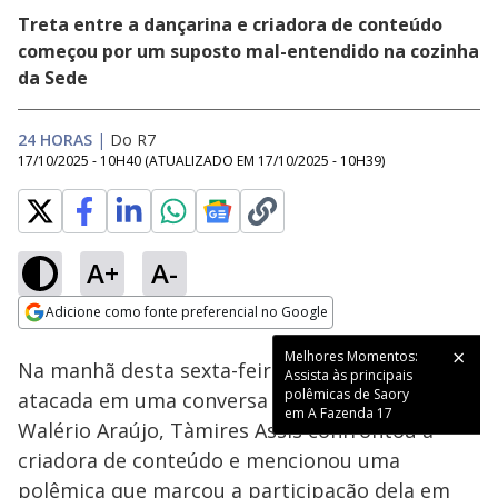
Treta entre a dançarina e criadora de conteúdo
começou por um suposto mal-entendido na cozinha
da Sede
24 HORAS
|
Do R7
17/10/2025 - 10H40
(ATUALIZADO EM
17/10/2025 - 10H39
)
A+
A-
Loaded
:
46.50%
Adicione como fonte preferencial no Google
Ativar
Som
Opens in new window
Melhores Momentos:
Na manhã desta sexta-feira (17), ao se sentir
Assista às principais
polêmicas de Saory
atacada em uma conversa entre Martina Sanzi e
em A Fazenda 17
Walério Araújo, Tàmires Assîs confrontou a
criadora de conteúdo e mencionou uma
polêmica que marcou a participação dela em