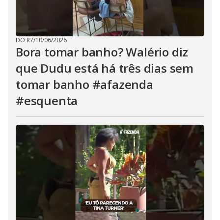
DO R7
/
10/06/2026
Bora tomar banho? Walério diz
que Dudu está há três dias sem
tomar banho #afazenda
#esquenta