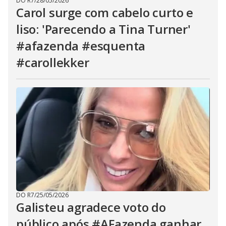
DO R7
/
28/05/2026
Carol surge com cabelo curto e
liso: 'Parecendo a Tina Turner'
#afazenda #esquenta
#carollekker
DO R7
/
25/05/2026
Galisteu agradece voto do
público após #AFazenda ganhar