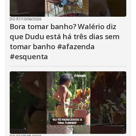
DO R7
/
10/06/2026
Bora tomar banho? Walério diz
que Dudu está há três dias sem
tomar banho #afazenda
#esquenta