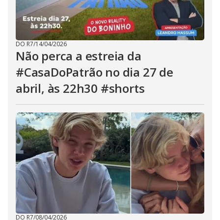
DO R7
/
14/04/2026
Não perca a estreia da
#CasaDoPatrão no dia 27 de
abril, às 22h30 #shorts
DO R7
/
08/04/2026