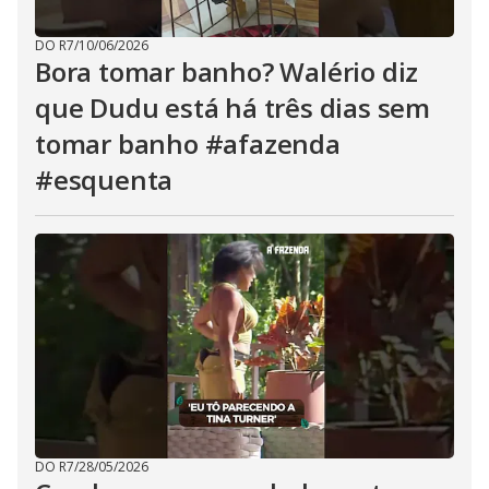
DO R7
/
10/06/2026
Bora tomar banho? Walério diz
que Dudu está há três dias sem
tomar banho #afazenda
#esquenta
DO R7
/
28/05/2026