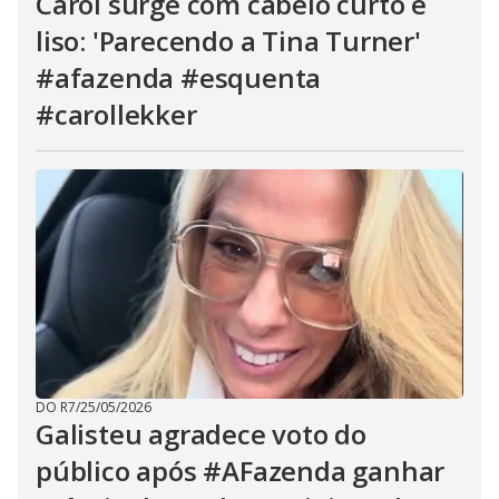
Carol surge com cabelo curto e
liso: 'Parecendo a Tina Turner'
#afazenda #esquenta
#carollekker
DO R7
/
25/05/2026
Galisteu agradece voto do
público após #AFazenda ganhar