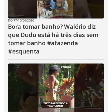
DO R7
/
10/06/2026
Bora tomar banho? Walério diz
que Dudu está há três dias sem
tomar banho #afazenda
#esquenta