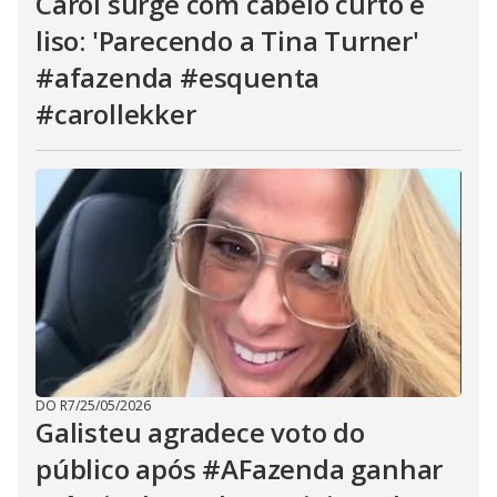
Carol surge com cabelo curto e
liso: 'Parecendo a Tina Turner'
#afazenda #esquenta
#carollekker
DO R7
/
25/05/2026
Galisteu agradece voto do
público após #AFazenda ganhar