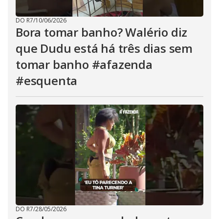
DO R7
/
10/06/2026
Bora tomar banho? Walério diz
que Dudu está há três dias sem
tomar banho #afazenda
#esquenta
DO R7
/
28/05/2026