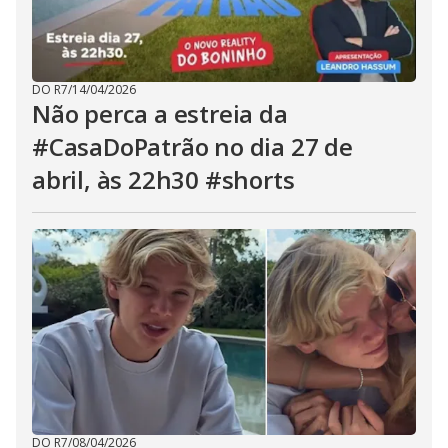
DO R7
/
14/04/2026
Não perca a estreia da
#CasaDoPatrão no dia 27 de
abril, às 22h30 #shorts
DO R7
/
08/04/2026