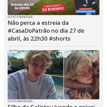
DO R7
/
14/04/2026
Não perca a estreia da
#CasaDoPatrão no dia 27 de
abril, às 22h30 #shorts
DO R7
/
08/04/2026
Filho de Galisteu ‘vende o peixe’