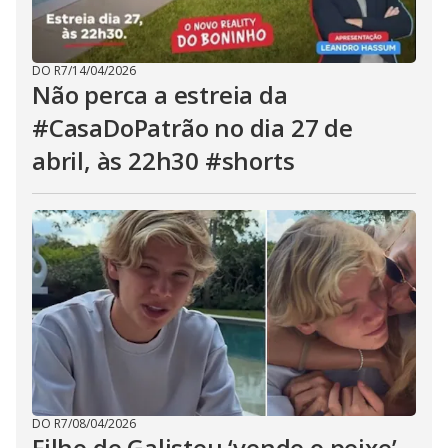
DO R7
/
14/04/2026
Não perca a estreia da
#CasaDoPatrão no dia 27 de
abril, às 22h30 #shorts
DO R7
/
08/04/2026
Filho de Galisteu ‘vende o peixe’