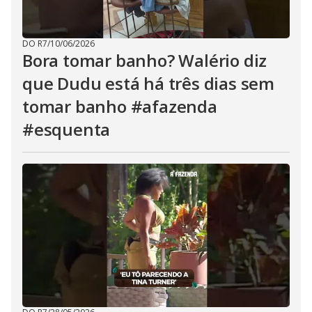
DO R7
/
10/06/2026
Bora tomar banho? Walério diz
que Dudu está há três dias sem
tomar banho #afazenda
#esquenta