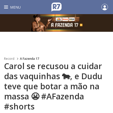
MENU
Record
A Fazenda 17
Carol se recusou a cuidar
das vaquinhas 🐄, e Dudu
teve que botar a mão na
massa 😬 #AFazenda
#shorts