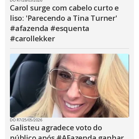
DO R7
/
28/05/2026
Carol surge com cabelo curto e
liso: 'Parecendo a Tina Turner'
#afazenda #esquenta
#carollekker
DO R7
/
25/05/2026
Galisteu agradece voto do
público após #AFazenda ganhar