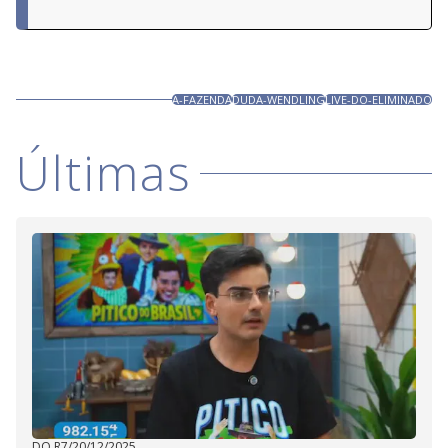
A-FAZENDA
DUDA-WENDLING
LIVE-DO-ELIMINADO
Últimas
DO R7
/
20/12/2025