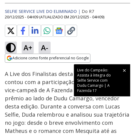
SELFIE SERVICE LIVE DO ELIMINADO
|
Do R7
20/12/2025 - 04H09
(ATUALIZADO EM
20/12/2025 - 04H09
)
A+
A-
Loaded
:
1.19%
Adicione como fonte preferencial no Google
Ativar
Som
Opens in new window
Live do Campeão:
A Live dos Finalistas desta sexta-feira (19)
Assista à íntegra do
Selfie Service com
contou com a participação de Duda Wendling,
Dudu Camargo | A
vice-campeã de A Fazenda 17. A atriz disputou o
Fazenda 17
prêmio ao lado de Dudu Camargo, vencedor
desta edição. Durante a conversa com Lucas
Selfie, Duda relembrou e analisou sua trajetória
no jogo: desde o breve envolvimento com
Matheus e o romance com Mesquita até as