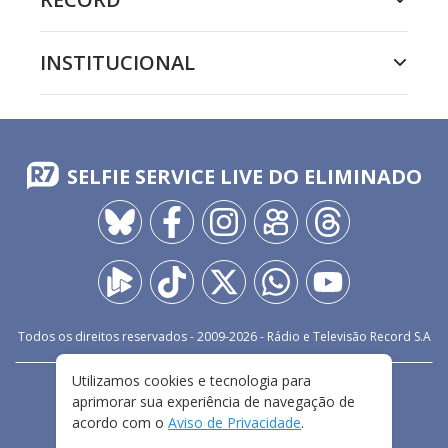
INSTITUCIONAL
SELFIE SERVICE LIVE DO ELIMINADO
Todos os direitos reservados - 2009-
2026
- Rádio e Televisão Record S.A
Utilizamos cookies e tecnologia para
CARREIRA
FALE CONOSCO
PRIVACIDADE
aprimorar sua experiência de navegação de
TERMOS E CONDIÇÕES DE USO
acordo com o
Aviso de Privacidade
.