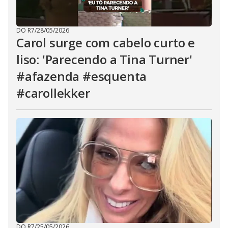
DO R7
/
28/05/2026
Carol surge com cabelo curto e
liso: 'Parecendo a Tina Turner'
#afazenda #esquenta
#carollekker
DO R7
/
25/05/2026