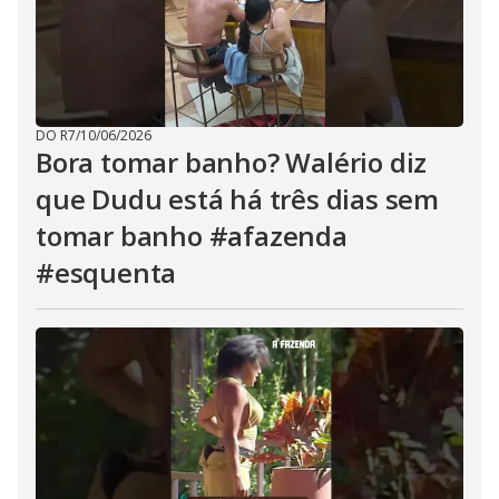
DO R7
/
10/06/2026
Bora tomar banho? Walério diz
que Dudu está há três dias sem
tomar banho #afazenda
#esquenta