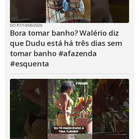
DO R7
/
10/06/2026
Bora tomar banho? Walério diz
que Dudu está há três dias sem
tomar banho #afazenda
#esquenta