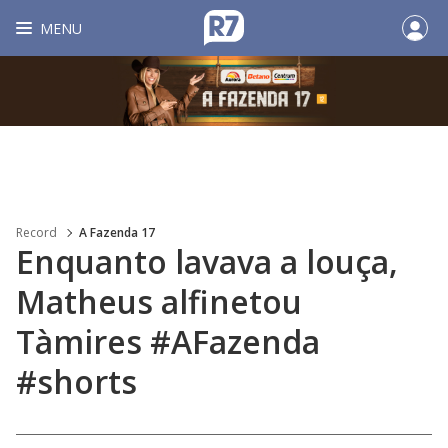
MENU
Record
A Fazenda 17
Enquanto lavava a louça,
Matheus alfinetou
Tàmires #AFazenda
#shorts