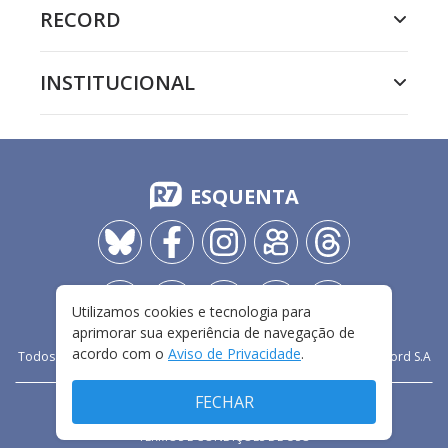
RECORD
INSTITUCIONAL
ESQUENTA
Utilizamos cookies e tecnologia para
aprimorar sua experiência de navegação de
acordo com o
Aviso de Privacidade
.
Todos os direitos reservados - 2009-
2026
- Rádio e Televisão Record S.A
FECHAR
CARREIRA
FALE CONOSCO
PRIVACIDADE
TERMOS E CONDIÇÕES DE USO