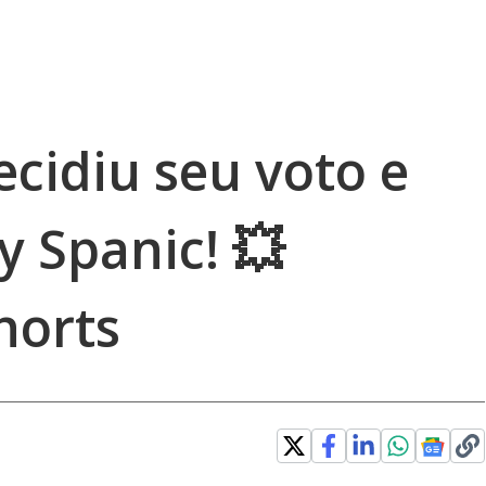
cidiu seu voto e
 Spanic! 💥
horts