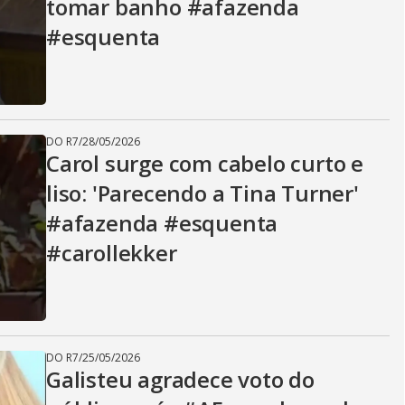
tomar banho #afazenda
#esquenta
DO R7
/
28/05/2026
Carol surge com cabelo curto e
liso: 'Parecendo a Tina Turner'
#afazenda #esquenta
#carollekker
DO R7
/
25/05/2026
Galisteu agradece voto do