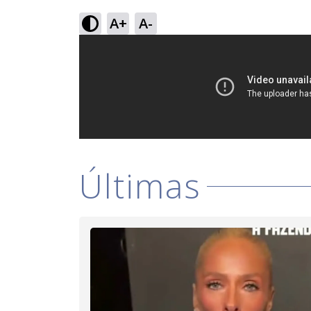
A+
A-
Últimas