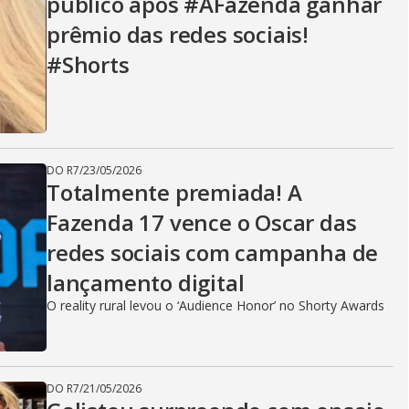
público após #AFazenda ganhar
prêmio das redes sociais!
#Shorts
DO R7
/
23/05/2026
Totalmente premiada! A
Fazenda 17 vence o Oscar das
redes sociais com campanha de
lançamento digital
O reality rural levou o ‘Audience Honor’ no Shorty Awards
DO R7
/
21/05/2026