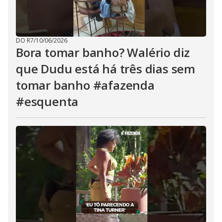
DO R7
/
10/06/2026
Bora tomar banho? Walério diz
que Dudu está há três dias sem
tomar banho #afazenda
#esquenta