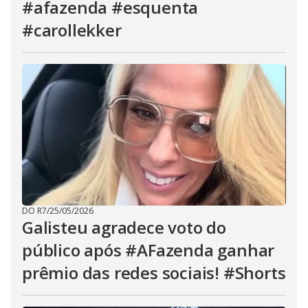
#afazenda #esquenta
#carollekker
DO R7
/
25/05/2026
Galisteu agradece voto do
público após #AFazenda ganhar
prêmio das redes sociais! #Shorts