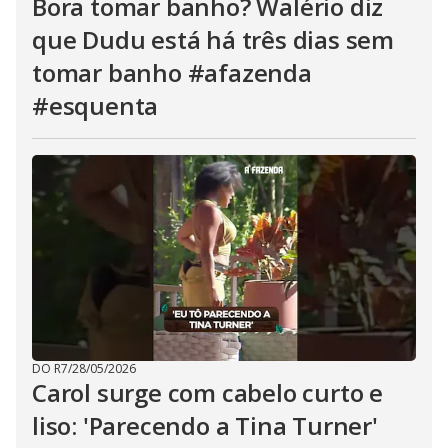
Bora tomar banho? Walério diz
que Dudu está há três dias sem
tomar banho #afazenda
#esquenta
DO R7
/
28/05/2026
Carol surge com cabelo curto e
liso: 'Parecendo a Tina Turner'