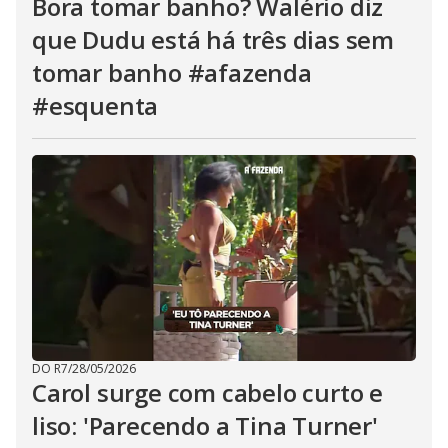
Bora tomar banho? Walério diz
que Dudu está há três dias sem
tomar banho #afazenda
#esquenta
DO R7
/
28/05/2026
Carol surge com cabelo curto e
liso: 'Parecendo a Tina Turner'