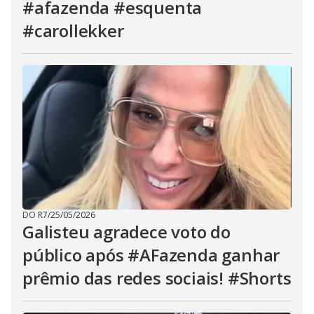
#afazenda #esquenta
#carollekker
DO R7
/
25/05/2026
Galisteu agradece voto do
público após #AFazenda ganhar
prêmio das redes sociais! #Shorts