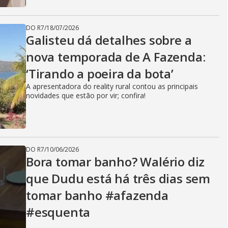
DO R7
/
18/07/2026
Galisteu dá detalhes sobre a
nova temporada de A Fazenda:
‘Tirando a poeira da bota’
A apresentadora do reality rural contou as principais
novidades que estão por vir; confira!
DO R7
/
10/06/2026
Bora tomar banho? Walério diz
que Dudu está há três dias sem
tomar banho #afazenda
#esquenta