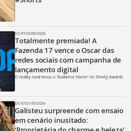
DO R7
/
23/05/2026
Totalmente premiada! A
Fazenda 17 vence o Oscar das
redes sociais com campanha de
lançamento digital
O reality rural levou o ‘Audience Honor’ no Shorty Awards
DO R7
/
21/05/2026
Galisteu surpreende com ensaio
em cenário inusitado:
‘Proprietária do charme e beleza’