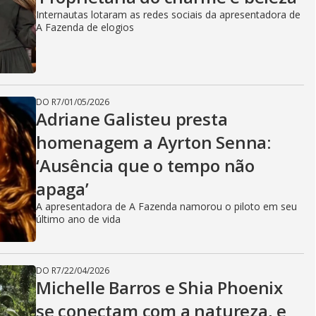
Internautas lotaram as redes sociais da apresentadora de
A Fazenda de elogios
DO R7
/
01/05/2026
Adriane Galisteu presta
homenagem a Ayrton Senna:
‘Ausência que o tempo não
apaga’
A apresentadora de A Fazenda namorou o piloto em seu
último ano de vida
DO R7
/
22/04/2026
Michelle Barros e Shia Phoenix
se conectam com a natureza, e