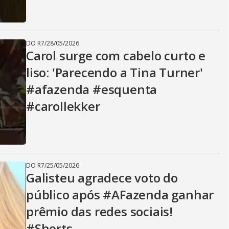
DO R7
/
28/05/2026
Carol surge com cabelo curto e
liso: 'Parecendo a Tina Turner'
#afazenda #esquenta
#carollekker
DO R7
/
25/05/2026
Galisteu agradece voto do
público após #AFazenda ganhar
prêmio das redes sociais!
#Shorts