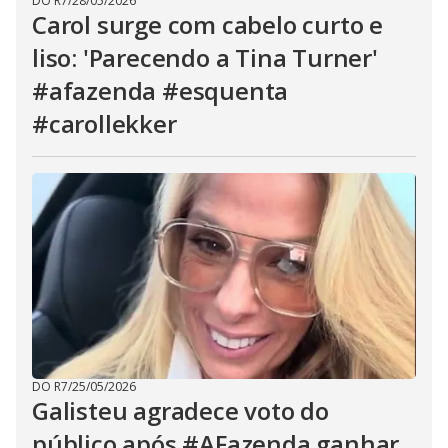
DO R7
/
28/05/2026
Carol surge com cabelo curto e
liso: 'Parecendo a Tina Turner'
#afazenda #esquenta
#carollekker
DO R7
/
25/05/2026
Galisteu agradece voto do
público após #AFazenda ganhar