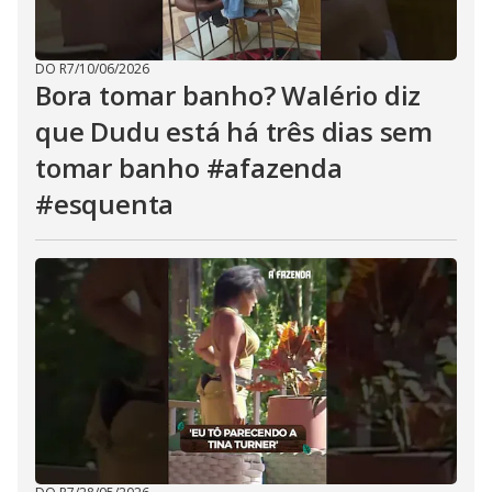
DO R7
/
10/06/2026
Bora tomar banho? Walério diz
que Dudu está há três dias sem
tomar banho #afazenda
#esquenta