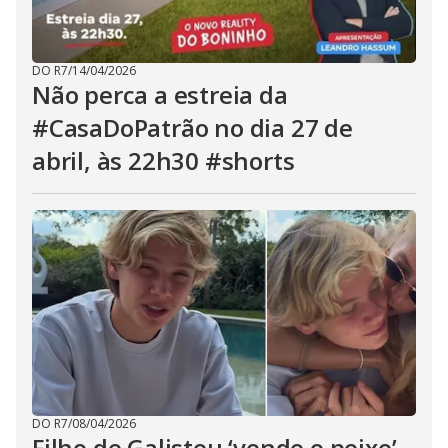
DO R7
/
14/04/2026
Não perca a estreia da
#CasaDoPatrão no dia 27 de
abril, às 22h30 #shorts
DO R7
/
08/04/2026
Filho de Galisteu ‘vende o peixe’