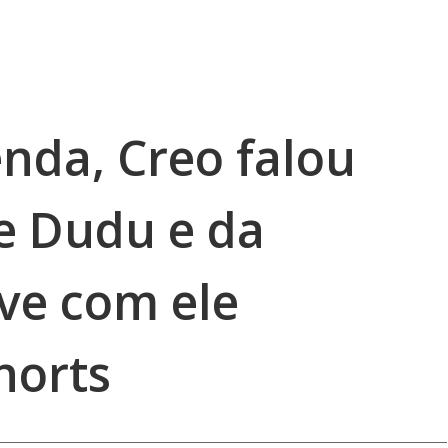
nda, Creo falou
de Dudu e da
eve com ele
horts