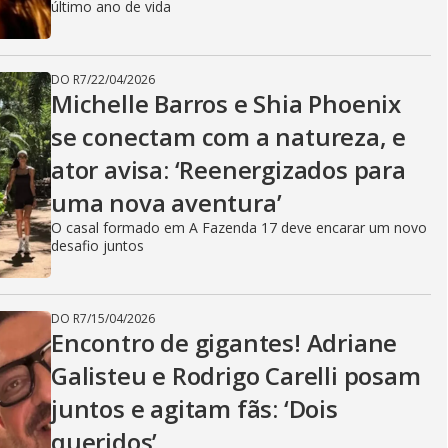
último ano de vida
DO R7
/
22/04/2026
Michelle Barros e Shia Phoenix
se conectam com a natureza, e
ator avisa: ‘Reenergizados para
uma nova aventura’
O casal formado em A Fazenda 17 deve encarar um novo
desafio juntos
DO R7
/
15/04/2026
Encontro de gigantes! Adriane
Galisteu e Rodrigo Carelli posam
juntos e agitam fãs: ‘Dois
queridos’