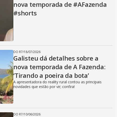
nova temporada de #AFazenda
#shorts
DO R7
/
18/07/2026
Galisteu dá detalhes sobre a
nova temporada de A Fazenda:
‘Tirando a poeira da bota’
A apresentadora do reality rural contou as principais
novidades que estão por vir; confira!
DO R7
/
10/06/2026