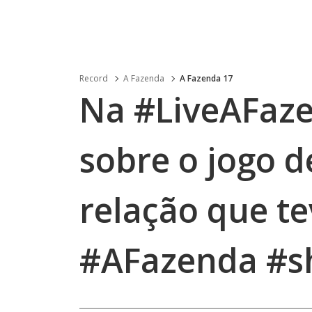
Record
A Fazenda
A Fazenda 17
Na #LiveAFaze
sobre o jogo 
relação que t
#AFazenda #s