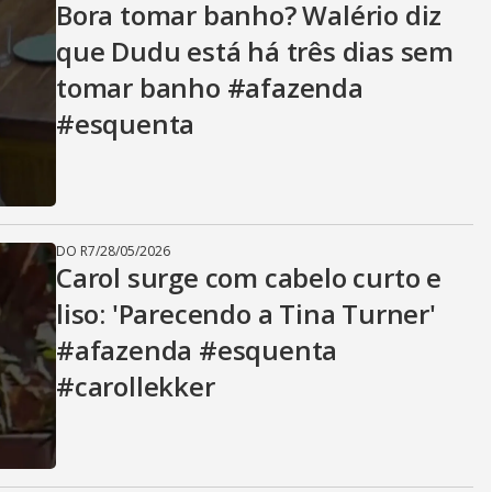
Bora tomar banho? Walério diz
que Dudu está há três dias sem
tomar banho #afazenda
#esquenta
DO R7
/
28/05/2026
Carol surge com cabelo curto e
liso: 'Parecendo a Tina Turner'
#afazenda #esquenta
#carollekker