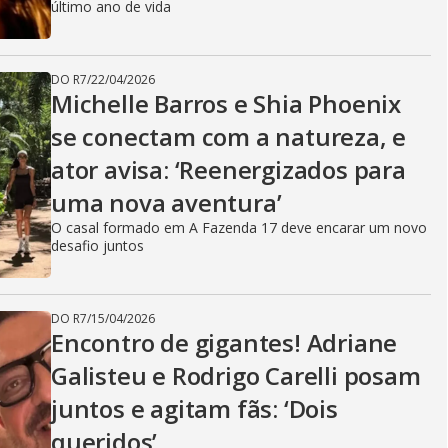
último ano de vida
DO R7
/
22/04/2026
Michelle Barros e Shia Phoenix
se conectam com a natureza, e
ator avisa: ‘Reenergizados para
uma nova aventura’
O casal formado em A Fazenda 17 deve encarar um novo
desafio juntos
DO R7
/
15/04/2026
Encontro de gigantes! Adriane
Galisteu e Rodrigo Carelli posam
juntos e agitam fãs: ‘Dois
queridos’