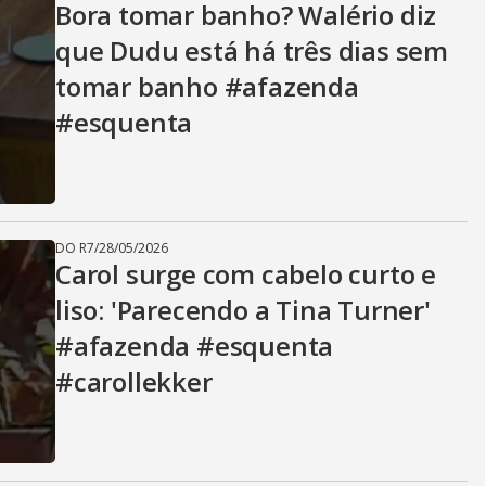
Bora tomar banho? Walério diz
que Dudu está há três dias sem
tomar banho #afazenda
#esquenta
DO R7
/
28/05/2026
Carol surge com cabelo curto e
liso: 'Parecendo a Tina Turner'
#afazenda #esquenta
#carollekker