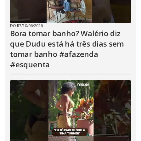
DO R7
/
10/06/2026
Bora tomar banho? Walério diz
que Dudu está há três dias sem
tomar banho #afazenda
#esquenta