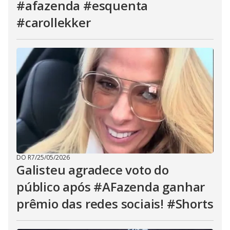
#afazenda #esquenta
#carollekker
DO R7
/
25/05/2026
Galisteu agradece voto do
público após #AFazenda ganhar
prêmio das redes sociais! #Shorts