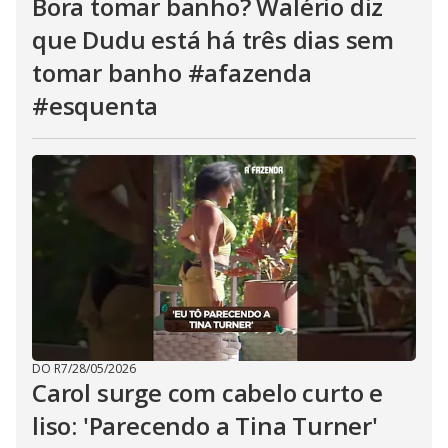
Bora tomar banho? Walério diz
que Dudu está há três dias sem
tomar banho #afazenda
#esquenta
DO R7
/
28/05/2026
Carol surge com cabelo curto e
liso: 'Parecendo a Tina Turner'