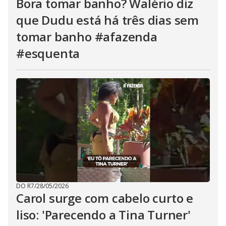
Bora tomar banho? Walério diz
que Dudu está há três dias sem
tomar banho #afazenda
#esquenta
DO R7
/
28/05/2026
Carol surge com cabelo curto e
liso: 'Parecendo a Tina Turner'