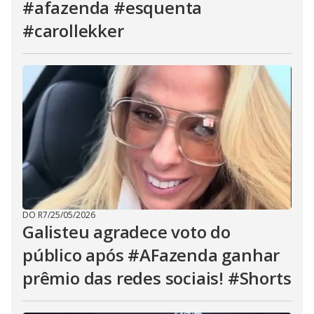
#afazenda #esquenta
#carollekker
DO R7
/
25/05/2026
Galisteu agradece voto do
público após #AFazenda ganhar
prêmio das redes sociais! #Shorts