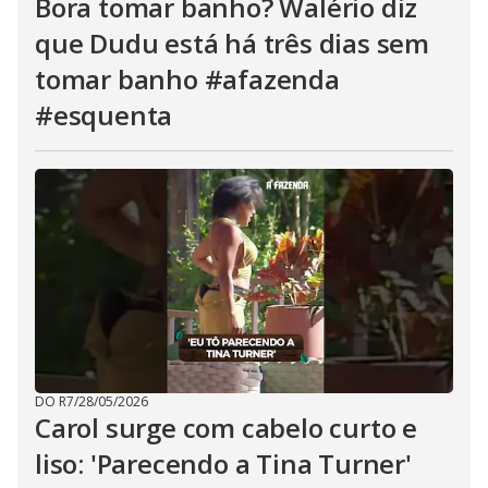
Bora tomar banho? Walério diz
que Dudu está há três dias sem
tomar banho #afazenda
#esquenta
DO R7
/
28/05/2026
Carol surge com cabelo curto e
liso: 'Parecendo a Tina Turner'