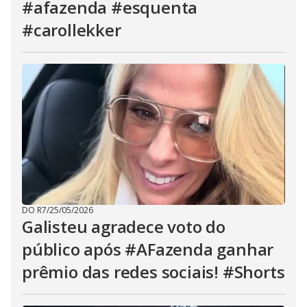
#afazenda #esquenta
#carollekker
DO R7
/
25/05/2026
Galisteu agradece voto do
público após #AFazenda ganhar
prêmio das redes sociais! #Shorts