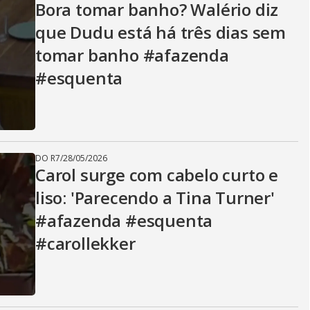
Bora tomar banho? Walério diz
que Dudu está há três dias sem
tomar banho #afazenda
#esquenta
DO R7
/
28/05/2026
Carol surge com cabelo curto e
liso: 'Parecendo a Tina Turner'
#afazenda #esquenta
#carollekker