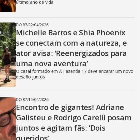
último ano de vida
DO R7
/
22/04/2026
Michelle Barros e Shia Phoenix
se conectam com a natureza, e
ator avisa: ‘Reenergizados para
uma nova aventura’
O casal formado em A Fazenda 17 deve encarar um novo
desafio juntos
DO R7
/
15/04/2026
Encontro de gigantes! Adriane
Galisteu e Rodrigo Carelli posam
juntos e agitam fãs: ‘Dois
queridos’