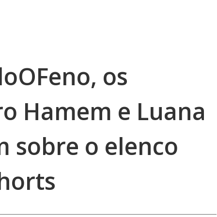
oOFeno, os
iro Hamem e Luana
m sobre o elenco
horts