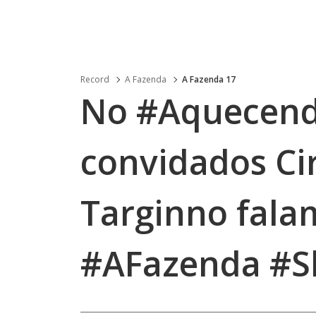
Record
A Fazenda
A Fazenda 17
No #Aquecend
convidados C
Targinno fala
#AFazenda #S