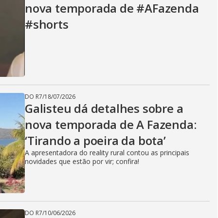
nova temporada de #AFazenda
#shorts
DO R7
/
18/07/2026
Galisteu dá detalhes sobre a
nova temporada de A Fazenda:
‘Tirando a poeira da bota’
A apresentadora do reality rural contou as principais
novidades que estão por vir; confira!
DO R7
/
10/06/2026