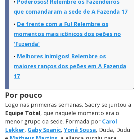
Poderosos! Relembre os Fazendeiros
que comandaram a sede de A Fazenda 17
De frente com a Fu! Relembre os
momentos mais icônicos dos peões no
'Fuzenda'
Melhores inimigos! Relembre os
maiores ranços dos peões em A Fazenda
17
Por pouco
Logo nas primeiras semanas, Saory se juntou a
Equipe Total
, que naquele momento era o
menor grupo da sede. Formada por
Carol
Lekker
,
Gaby Spanic
,
Yoná Sousa
, Duda, Dudu
e
Matheus Martins
, a aliança surgiu para