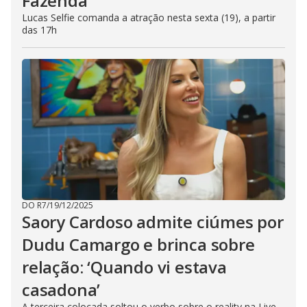
Fazenda
Lucas Selfie comanda a atração nesta sexta (19), a partir
das 17h
DO R7
/
19/12/2025
Saory Cardoso admite ciúmes por
Dudu Camargo e brinca sobre
relação: ‘Quando vi estava
casadona’
A terceira colocada soltou o verbo sobre o reality na Live