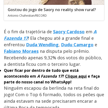
Gostou do jogo de Saory no reality show rural?
Antonio Chahestian/RECORD
É o fim da trajetória de
Saory Cardoso
em
A
Fazenda 17
! Ela chegou até a grande final e
enfrentou
Duda Wendling
,
Dudu Camargo
e
Fabiano Moraes
na disputa pelo prêmio.
Recebendo apenas 9,32% dos votos do público,
a dentista ficou com o terceiro lugar.
Quer ficar por dentro de tudo que está
acontecendo em
A Fazenda 17
?
Clique aqui
e faça
parte do nosso canal no WhatsApp!
Ninguém escapou da berlinda na reta final do
jogo! Com o Top 6 formado, todos os peões que
ainda estavam na sede precisaram encarar a
última Roça da temporada.