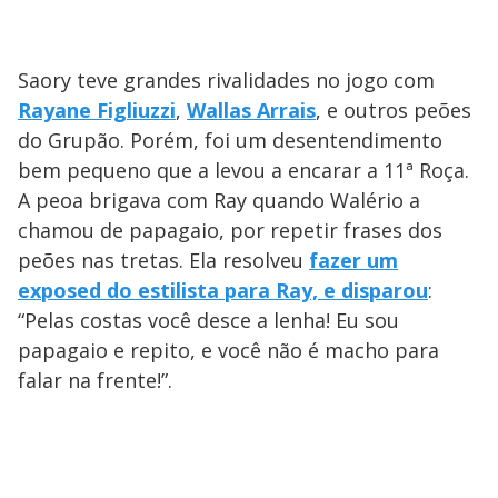
Saory teve grandes rivalidades no jogo com
Rayane Figliuzzi
,
Wallas Arrais
, e outros peões
do Grupão. Porém, foi um desentendimento
bem pequeno que a levou a encarar a 11ª Roça.
A peoa brigava com Ray quando Walério a
chamou de papagaio, por repetir frases dos
peões nas tretas. Ela resolveu
fazer um
exposed do estilista para Ray, e disparou
:
“Pelas costas você desce a lenha! Eu sou
papagaio e repito, e você não é macho para
falar na frente!”.