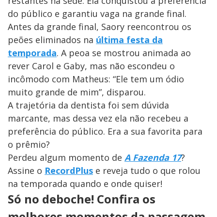
restantes na sede. Ela conquistou a preferência
do público e garantiu vaga na grande final.
Antes da grande final, Saory reencontrou os
peões eliminados na
última festa da
temporada
. A peoa se mostrou animada ao
rever Carol e Gaby, mas não escondeu o
incômodo com Matheus: “Ele tem um ódio
muito grande de mim”, disparou.
A trajetória da dentista foi sem dúvida
marcante, mas dessa vez ela não recebeu a
preferência do público. Era a sua favorita para
o prêmio?
Perdeu algum momento de
A Fazenda 17
?
Assine o
RecordPlus
e reveja tudo o que rolou
na temporada quando e onde quiser!
Só no deboche! Confira os
melhores momentos da passagem