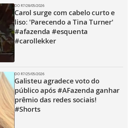
DO R7
/
28/05/2026
Carol surge com cabelo curto e
liso: 'Parecendo a Tina Turner'
#afazenda #esquenta
#carollekker
DO R7
/
25/05/2026
Galisteu agradece voto do
público após #AFazenda ganhar
prêmio das redes sociais!
#Shorts