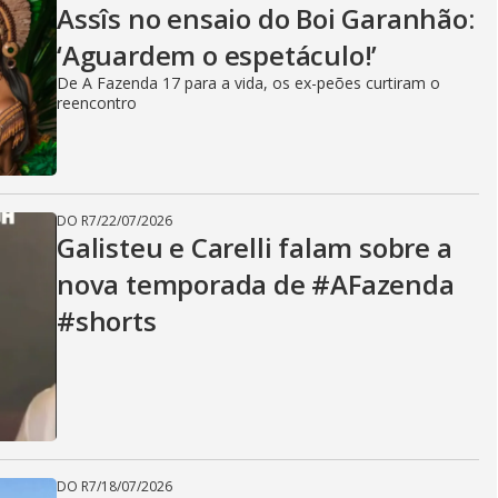
Assîs no ensaio do Boi Garanhão:
‘Aguardem o espetáculo!’
De A Fazenda 17 para a vida, os ex-peões curtiram o
reencontro
DO R7
/
22/07/2026
Galisteu e Carelli falam sobre a
nova temporada de #AFazenda
#shorts
DO R7
/
18/07/2026