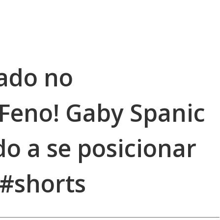
dado no
eno! Gaby Spanic
o a se posicionar
#shorts