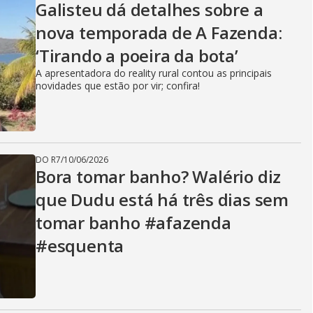
Galisteu dá detalhes sobre a
nova temporada de A Fazenda:
‘Tirando a poeira da bota’
A apresentadora do reality rural contou as principais
novidades que estão por vir; confira!
DO R7
/
10/06/2026
Bora tomar banho? Walério diz
que Dudu está há três dias sem
tomar banho #afazenda
#esquenta