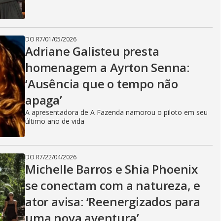
DO R7
/
01/05/2026
Adriane Galisteu presta
homenagem a Ayrton Senna:
‘Ausência que o tempo não
apaga’
A apresentadora de A Fazenda namorou o piloto em seu
último ano de vida
DO R7
/
22/04/2026
Michelle Barros e Shia Phoenix
se conectam com a natureza, e
ator avisa: ‘Reenergizados para
uma nova aventura’