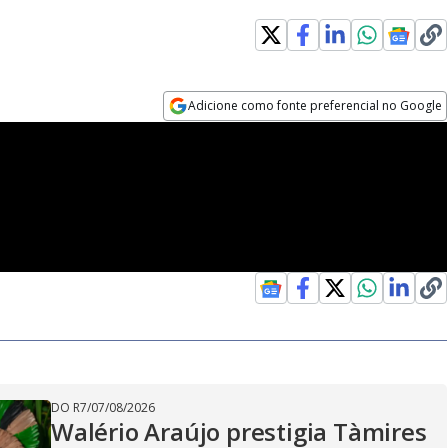
Adicione como fonte preferencial no Google
Opens in new window
DO R7
/
07/08/2026
Walério Araújo prestigia Tàmires