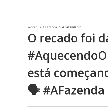
Record
A Fazenda
A Fazenda 17
O recado foi 
#AquecendoOF
está começand
🗣 #AFazenda 