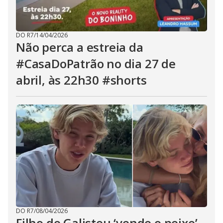
DO R7
/
14/04/2026
Não perca a estreia da
#CasaDoPatrão no dia 27 de
abril, às 22h30 #shorts
DO R7
/
08/04/2026
Filho de Galisteu ‘vende o peixe’