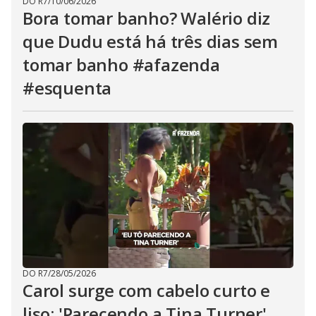
DO R7
/
10/06/2026
Bora tomar banho? Walério diz
que Dudu está há três dias sem
tomar banho #afazenda
#esquenta
DO R7
/
28/05/2026
Carol surge com cabelo curto e
liso: 'Parecendo a Tina Turner'