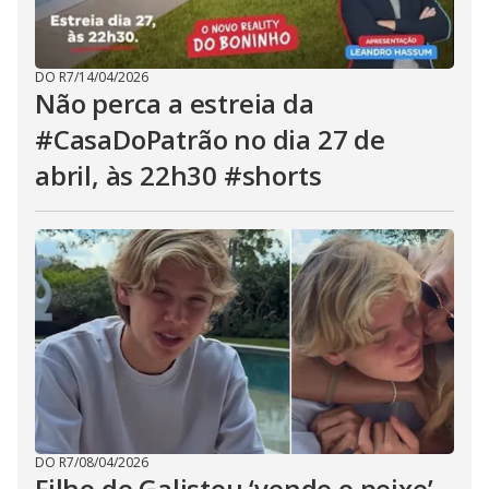
DO R7
/
14/04/2026
Não perca a estreia da
#CasaDoPatrão no dia 27 de
abril, às 22h30 #shorts
DO R7
/
08/04/2026
Filho de Galisteu ‘vende o peixe’