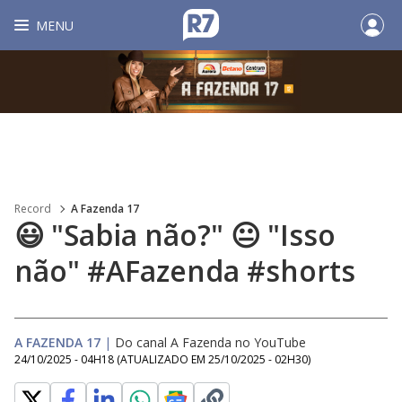
MENU
Record
A Fazenda 17
😃 "Sabia não?" 😐 "Isso
não" #AFazenda #shorts
A FAZENDA 17
|
Do canal A Fazenda no YouTube
24/10/2025 - 04H18
(ATUALIZADO EM
25/10/2025 - 02H30
)