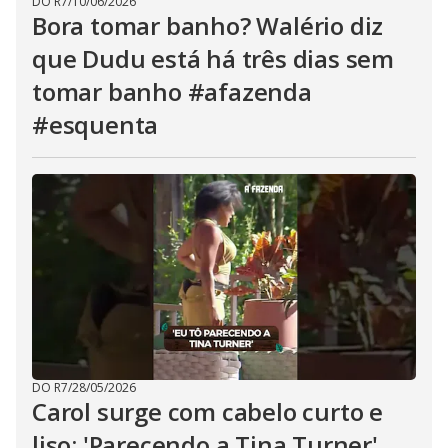
DO R7
/
10/06/2026
Bora tomar banho? Walério diz
que Dudu está há três dias sem
tomar banho #afazenda
#esquenta
DO R7
/
28/05/2026
Carol surge com cabelo curto e
liso: 'Parecendo a Tina Turner'