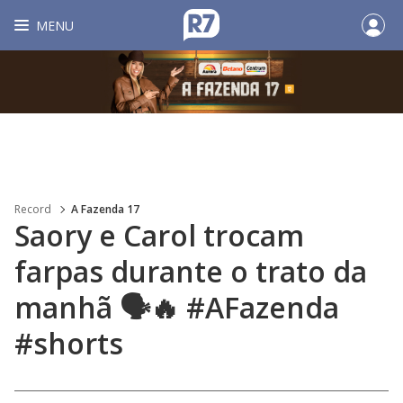
MENU
Record
A Fazenda 17
Saory e Carol trocam
farpas durante o trato da
manhã 🗣️🔥 #AFazenda
#shorts