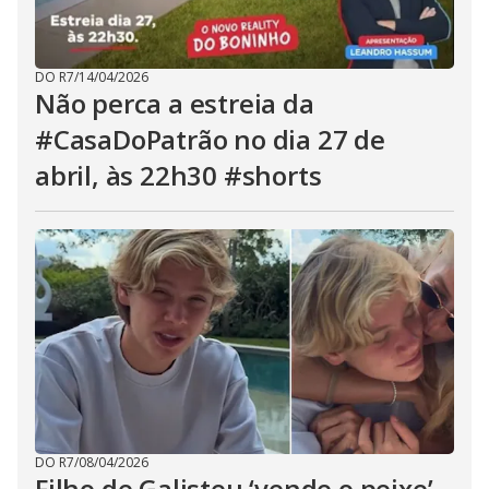
DO R7
/
14/04/2026
Não perca a estreia da
#CasaDoPatrão no dia 27 de
abril, às 22h30 #shorts
DO R7
/
08/04/2026
Filho de Galisteu ‘vende o peixe’