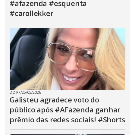
#afazenda #esquenta
#carollekker
DO R7
/
25/05/2026
Galisteu agradece voto do
público após #AFazenda ganhar
prêmio das redes sociais! #Shorts