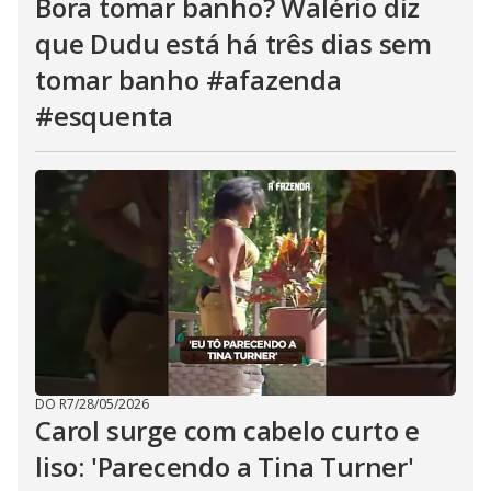
Bora tomar banho? Walério diz
que Dudu está há três dias sem
tomar banho #afazenda
#esquenta
DO R7
/
28/05/2026
Carol surge com cabelo curto e
liso: 'Parecendo a Tina Turner'