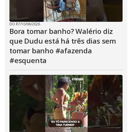
DO R7
/
10/06/2026
Bora tomar banho? Walério diz
que Dudu está há três dias sem
tomar banho #afazenda
#esquenta