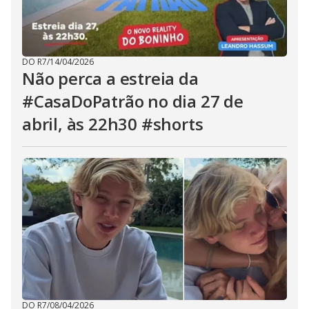
DO R7
/
14/04/2026
Não perca a estreia da
#CasaDoPatrão no dia 27 de
abril, às 22h30 #shorts
DO R7
/
08/04/2026