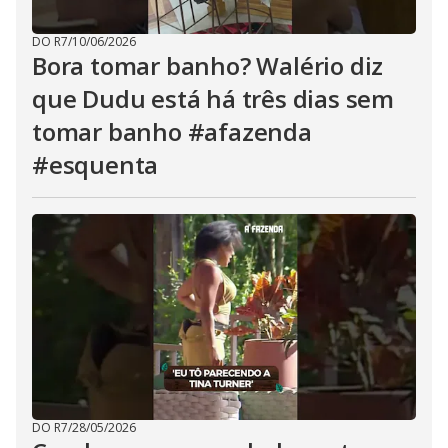
DO R7
/
10/06/2026
Bora tomar banho? Walério diz
que Dudu está há três dias sem
tomar banho #afazenda
#esquenta
DO R7
/
28/05/2026