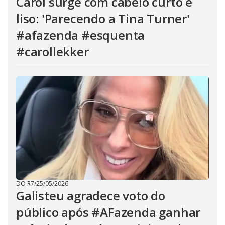
Carol surge com cabelo curto e
liso: 'Parecendo a Tina Turner'
#afazenda #esquenta
#carollekker
DO R7
/
25/05/2026
Galisteu agradece voto do
público após #AFazenda ganhar